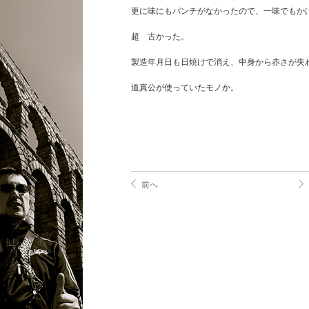
更に味にもパンチがなかったので、一味でもか
超 古かった。
製造年月日も日焼けで消え、中身から赤さが失
道真公が使っていたモノか。
前へ