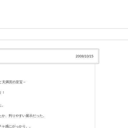
2008/10/15
と天満宮の至宝 –
リ！
た。
たか、判りやすい展示だった。
チャ感にがっかり。。