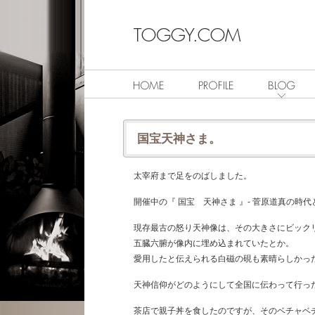
国宝天神さま。
太宰府まで足をのばしました。
開催中の『 国宝 天神さま 』- 菅原道真の時代
現存最古の怒り天神像は、その大きさにビック
五臓六腑が像内に埋め込まれていたとか。
愛用したと伝えられる白磁の硯も素晴らしかっ
天神信仰がどのようにして全国に伝わって行っ
茶店で親子丼を食したのですが、そのベチャベ